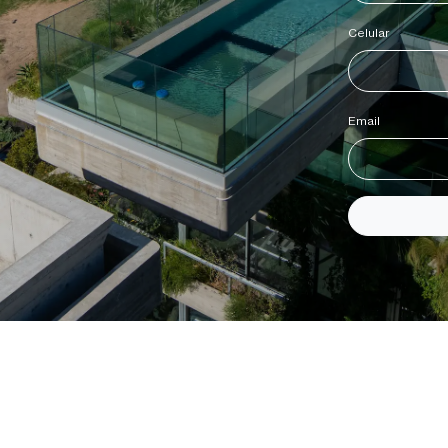
Celular
*
Email
*