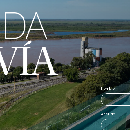
Nombre
*
Apellido
*