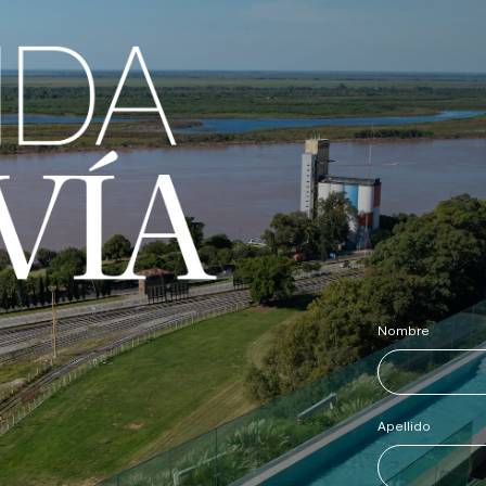
Nombre
*
Apellido
*