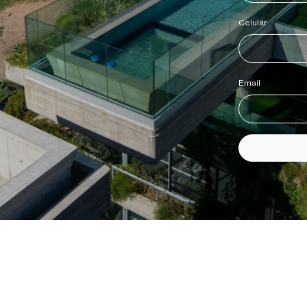
Celular
*
Email
*