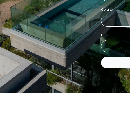
Celular
*
Email
*