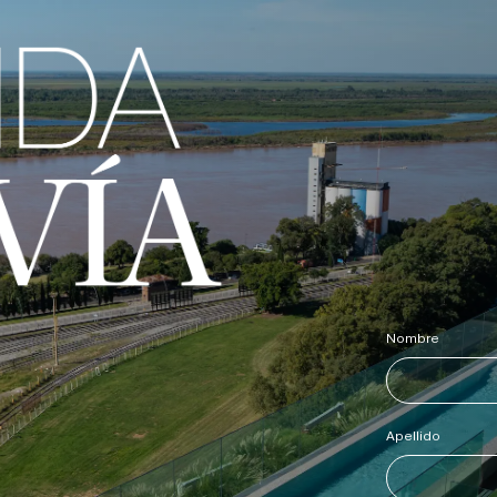
Nombre
*
Apellido
*